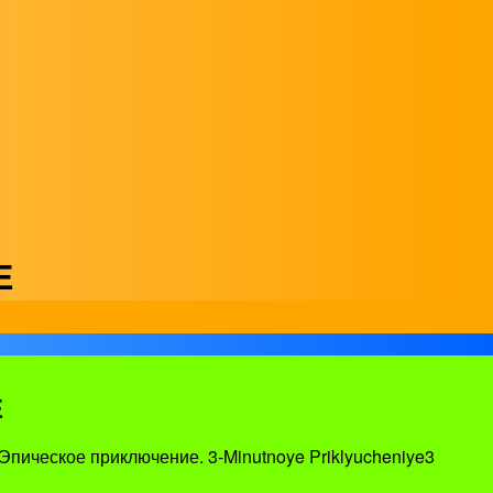
Е
Е
Эпическое приключение. 3-Minutnoye Priklyucheniye3