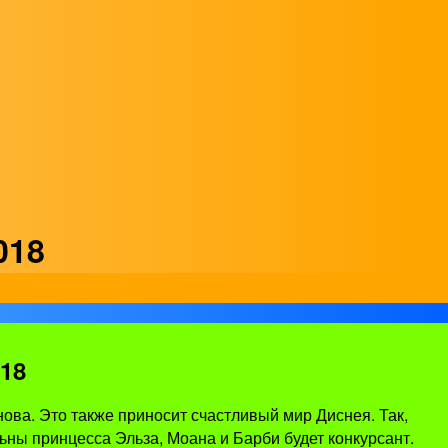
018
18
нова. Это также приносит счастливый мир Диснея. Так,
ьны принцесса Эльза, Моана и Барби будет конкурсант.