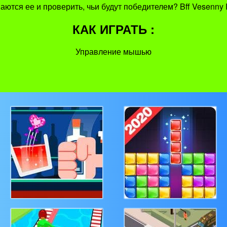
аются ее и проверить, чьи будут победителем? Bff Vesenny
КАК ИГРАТЬ :
Управление мышью