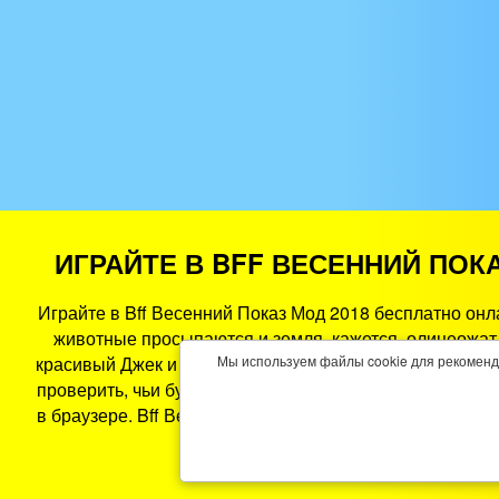
ИГРАЙТЕ В BFF ВЕСЕННИЙ ПОКА
Играйте в Bff Весенний Показ Мод 2018 бесплатно онл
животные просыпаются и земля, кажется, олицеожат 
красивый Джек и Кристофф будет судей шоу и очароват
Мы используем файлы cookie для рекоменд
проверить, чьи будут победителем? Bff Vesenny Pokaz
в браузере. Bff Весенний Показ Мод 2018 - это игра H