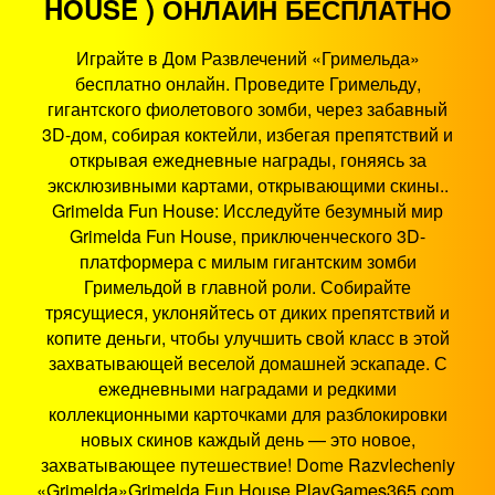
HOUSE ) ОНЛАЙН БЕСПЛАТНО
Играйте в Дом Развлечений «Гримельда»
бесплатно онлайн. Проведите Гримельду,
гигантского фиолетового зомби, через забавный
3D-дом, собирая коктейли, избегая препятствий и
открывая ежедневные награды, гоняясь за
эксклюзивными картами, открывающими скины..
Grimelda Fun House: Исследуйте безумный мир
Grimelda Fun House, приключенческого 3D-
платформера с милым гигантским зомби
Гримельдой в главной роли. Собирайте
трясущиеся, уклоняйтесь от диких препятствий и
копите деньги, чтобы улучшить свой класс в этой
захватывающей веселой домашней эскападе. С
ежедневными наградами и редкими
коллекционными карточками для разблокировки
новых скинов каждый день — это новое,
захватывающее путешествие! Dome Razvlecheniy
«Grimelda»Grimelda Fun House PlayGames365.com,