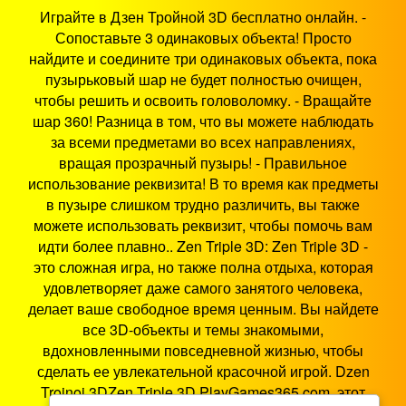
Играйте в Дзен Тройной 3D бесплатно онлайн. -
Сопоставьте 3 одинаковых объекта! Просто
найдите и соедините три одинаковых объекта, пока
пузырьковый шар не будет полностью очищен,
чтобы решить и освоить головоломку. - Вращайте
шар 360! Разница в том, что вы можете наблюдать
за всеми предметами во всех направлениях,
вращая прозрачный пузырь! - Правильное
использование реквизита! В то время как предметы
в пузыре слишком трудно различить, вы также
можете использовать реквизит, чтобы помочь вам
идти более плавно.. Zen Triple 3D: Zen Triple 3D -
это сложная игра, но также полна отдыха, которая
удовлетворяет даже самого занятого человека,
делает ваше свободное время ценным. Вы найдете
все 3D-объекты и темы знакомыми,
вдохновленными повседневной жизнью, чтобы
сделать ее увлекательной красочной игрой. Dzen
Troinoi 3DZen Triple 3D PlayGames365.com, этот