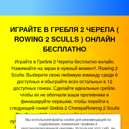
ИГРАЙТЕ В ГРЕБЛЯ 2 ЧЕРЕПА (
ROWING 2 SCULLS ) ОНЛАЙН
БЕСПЛАТНО
Играйте в Гребля 2 Черепа бесплатно онлайн.
Нажимайте на экран в нужный момент!. Rowing 2
Sculls: Выберите свою любимую команду среди 6
доступных и обыграйте всех остальных в 12
доступных гонках. Сделайте идеальные гребли,
чтобы их не обогнали ваши противники и
финишируйте первыми, чтобы перейти к
следующей гонке! Grebla 2 CherepaRowing 2 Sculls
PlayGames365.com, этот сайт предлагает вам
Мы используем файлы cookie для рекомендаций по
лучшие игровые развлечения в браузере. Гребля 2
содержанию, измерения трафика и
Черепа - это игра HTML5, которая работает на
персонализированной рекламы. Используя этот сайт, вы