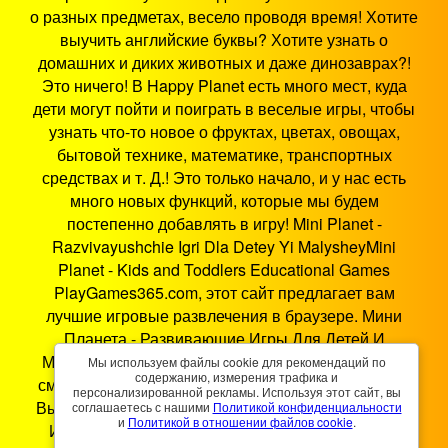
о разных предметах, весело проводя время! Хотите
выучить английские буквы? Хотите узнать о
домашних и диких животных и даже динозаврах?!
Это ничего! В Happy Planet есть много мест, куда
дети могут пойти и поиграть в веселые игры, чтобы
узнать что-то новое о фруктах, цветах, овощах,
бытовой технике, математике, транспортных
средствах и т. Д.! Это только начало, и у нас есть
много новых функций, которые мы будем
постепенно добавлять в игру! Mini Planet -
Razvivayushchie Igri Dla Detey Yi MalysheyMini
Planet - Kids and Toddlers Educational Games
PlayGames365.com, этот сайт предлагает вам
лучшие игровые развлечения в браузере. Мини
Планета - Развивающие Игры Для Детей И
Малышей - это игра HTML5, которая работает на
Мы используем файлы cookie для рекомендаций по
содержанию, измерения трафика и
смартфонах, планшетах, ПК и смарт-телевизорах.
персонализированной рекламы. Используя этот сайт, вы
Вы можете играть в Мини Планета - Развивающие
соглашаетесь с нашими
Политикой конфиденциальности
и
Политикой в ​​отношении файлов cookie
.
Игры Для Детей И Малышей где угодно и когда