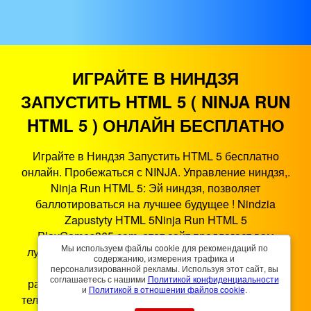
ИГРАЙТЕ В НИНДЗЯ
ЗАПУСТИТЬ HTML 5 ( NINJA RUN
HTML 5 ) ОНЛАЙН БЕСПЛАТНО
Играйте в Ниндзя Запустить HTML 5 бесплатно
онлайн. Пробежаться с NINJA. Управление ниндзя,.
Ninja Run HTML 5: Эй ниндзя, позволяет
баллотироваться на лучшее будущее ! Nindzia
Zapustyty HTML 5Ninja Run HTML 5
PlayGames365.com, этот сайт предлагает вам
Мы используем файлы cookie для рекомендаций по
лучшие игровые развлечения в браузере. Ниндзя
содержанию, измерения трафика и
Запустить HTML 5 - это игра HTML5, которая
персонализированной рекламы. Используя этот сайт, вы
соглашаетесь с нашими
Политикой конфиденциальности
работает на смартфонах, планшетах, ПК и смарт-
и
Политикой в ​​отношении файлов cookie
.
телевизорах. Вы можете играть в Ниндзя Запустить