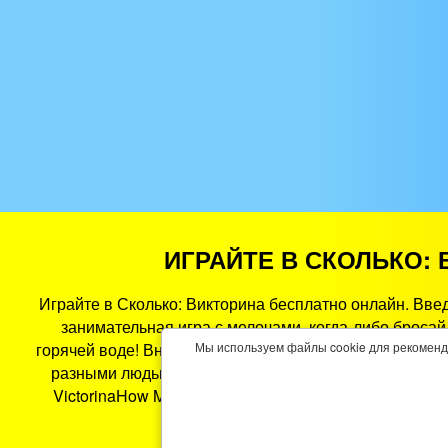
ИГРАЙТЕ В СКОЛЬКО: 
Играйте в Сколько: Викторина бесплатно онлайн. Вве
занимательная игра с мелочами, когда-либо бросай
горячей воде! Внимательно прочитайте вопросы виктор
Мы используем файлы cookie для рекоменд
разными людьми. Угадайте это правильно, чтобы вы 
VictorinaHow Many: Quiz Game PlayGames365.com, эт
работает на смартфонах, планшета