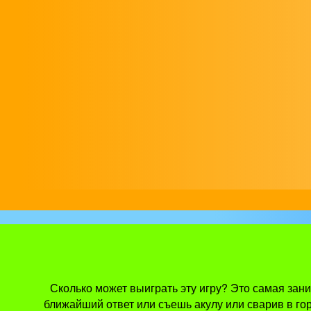
Сколько может выиграть эту игру? Это самая зани
ближайший ответ или съешь акулу или сварив в го