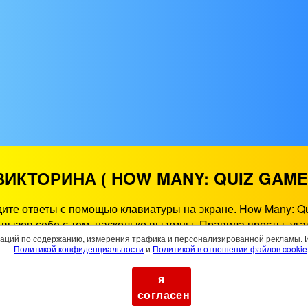
ВИКТОРИНА ( HOW MANY: QUIZ GAM
дите ответы с помощью клавиатуры на экране. How Many: Qu
 вызов себе с тем, насколько вы умны. Правила просты, уг
ины и введите правильный ответ на доске. Каждая победа 
аций по содержанию, измерения трафика и персонализированной рекламы. И
Политикой конфиденциальности
и
Политикой в ​​отношении файлов cookie
могли наблюдать, как ваши соперники съедаются акулами! 
от сайт предлагает вам лучшие игровые развлечения в брау
я
х, ПК и смарт-телевизорах. Вы можете играть в Сколько: Вик
согласен