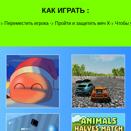
КАК ИГРАТЬ :
-> Переместить игрока -> Пройти и защитить мяч X-> Чтобы 