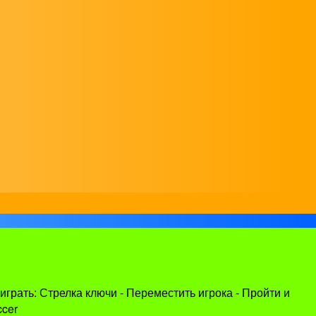
грать: Стрелка ключи - Переместить игрока - Пройти и
ccer