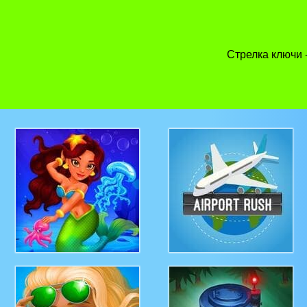
Стрелка ключи 